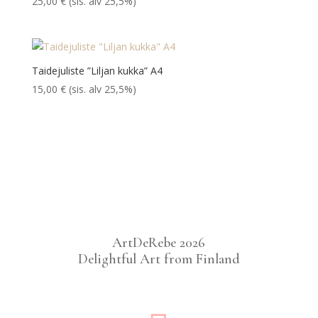
25,00
€
(sis. alv 25,5%)
Taidejuliste ”Liljan kukka” A4
15,00
€
(sis. alv 25,5%)
ArtDeRebe 2026
Delightful Art from Finland