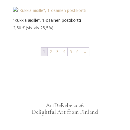
”Kukkia äidille”, 1-osainen postikortti
2,50
€
(sis. alv 25,5%)
1
2
3
4
5
6
→
ArtDeRebe 2026
Delightful Art from Finland