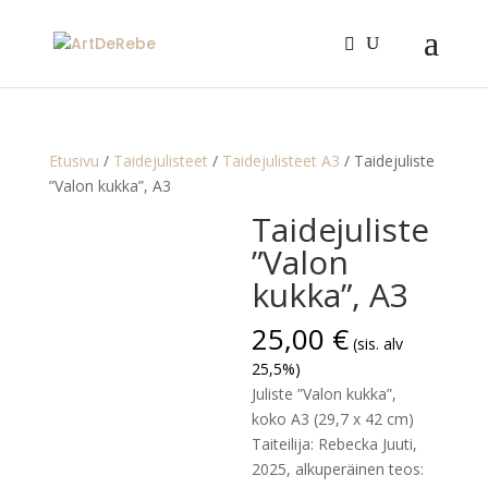
Etusivu
/
Taidejulisteet
/
Taidejulisteet A3
/ Taidejuliste
”Valon kukka”, A3
Taidejuliste
”Valon
kukka”, A3
25,00
€
(sis. alv
25,5%)
Juliste ”Valon kukka”,
koko A3 (29,7 x 42 cm)
Taiteilija: Rebecka Juuti,
2025, alkuperäinen teos: