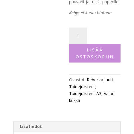
puuvärit ja tussit paperille
Kehys ei kuulu hintaan.
Taidejuliste
"Valon
kukka",
LISÄÄ
A3
OSTOSKORIIN
määrä
Osastot:
Rebecka Juuti
,
Taidejulisteet
,
Taidejulisteet A3
,
Valon
kukka
Lisätiedot