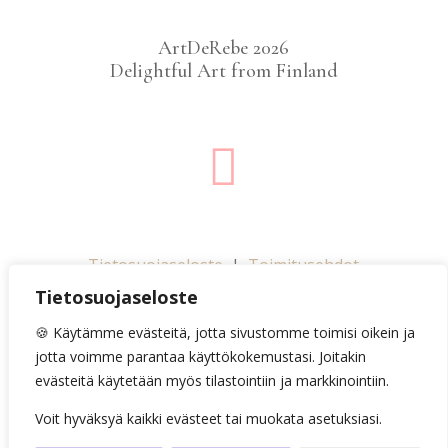
ArtDeRebe 2026
Delightful Art from Finland

Tietosuojaseloste
|
Toimitusehdot
Tietosuojaseloste
ArtDeReben kuvitukset suunnitellaan
Suomessa.
🍪 Käytämme evästeitä, jotta sivustomme toimisi oikein ja
Kortit ja julisteet on painettu Suomessa.
jotta voimme parantaa käyttökokemustasi. Joitakin
evästeitä käytetään myös tilastointiin ja markkinointiin.
Voit hyväksyä kaikki evästeet tai muokata asetuksiasi.
©
CopyrightArtDeRebe 2026. All rights reserved.