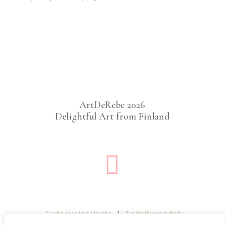
ArtDeRebe 2026
Delightful Art from Finland

Tietosuojaseloste
|
Toimitusehdot