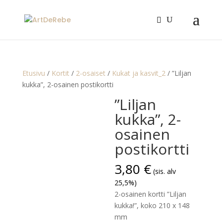
Etusivu
/
Kortit
/
2-osaiset
/
Kukat ja kasvit_2
/ ”Liljan
kukka”, 2-osainen postikortti
”Liljan
kukka”, 2-
osainen
postikortti
3,80
€
(sis. alv
25,5%)
2-osainen kortti ”Liljan
kukka!”, koko 210 x 148
mm