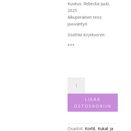
Kuvitus: Rebecka Juuti,
2025
Alkuperäinen teos:
puuvärityö
Sisältää kirjekuoren.
***
"Liljan
kukka",
2-
LISÄÄ
osainen
OSTOSKORIIN
postikortti
määrä
Osastot:
Kortit
,
Kukat ja