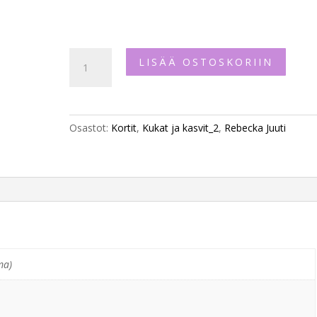
"Orkidea",
LISÄÄ OSTOSKORIIN
2-
osainen
postikortti
määrä
Osastot:
Kortit
,
Kukat ja kasvit_2
,
Rebecka Juuti
ma)