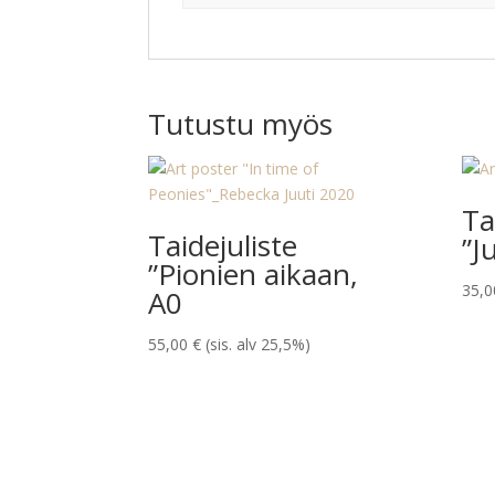
Tutustu myös
Ta
Taidejuliste
”J
”Pionien aikaan,
35,
A0
55,00
€
(sis. alv 25,5%)