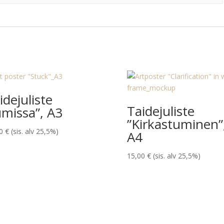
idejuliste
Taidejuliste
umissa”, A3
”Kirkastuminen”
00
€
(sis. alv 25,5%)
A4
15,00
€
(sis. alv 25,5%)